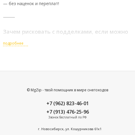
— без наценок и переплат!
⸻
Зачем рисковать с подделками, если можно
заказать оригинал
подробнее
Мы доставим любую оригинальную запчасть из США —
быстро, честно и по лучшей цене на рынке.
Подходит для:
✅ Автомобилей (любые марки)
✅ Мотоциклов (включая Harley-Davidson, Yamaha и др.)
© MgZip - твой помощник в мире снегоходов
✅ Снегоходов (Ski-Doo, Polaris и другие)
+7 (962) 823-46-01
⸻
+7 (913) 476-25-96
Звонок бесплатный по РФ
ЦЕНЫ, КОТОРЫЕ НЕ НАЙТИ У
г. Новосибирск, ул. Кошурникова 61к1
КОНКУРЕНТОВ ?