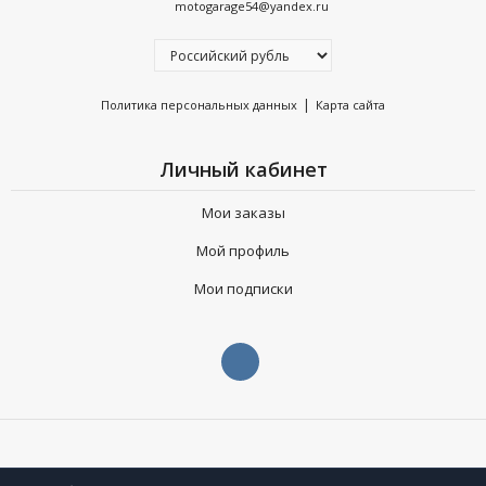
motogarage54@yandex.ru
Мы работаем напрямую с поставщиками в США, поэтому:
✅Никаких переплат посредникам
✅Быстрая доставка под заказ
|
Политика персональных данных
Карта сайта
✅ 100% оригинал с гарантией
Личный кабинет
⸻
Мои заказы
КАК СДЕЛАТЬ ЗАКАЗ?
Мой профиль
1. Напиши нам VIN или точное название запчасти
Мои подписки
2. Получи цену и срок доставки
3. Подтверди заказ — и жди свою запчасть!
⸻
ХОЧЕШЬ ОРИГИНАЛ ИЗ АМЕРИКИ — ЗА