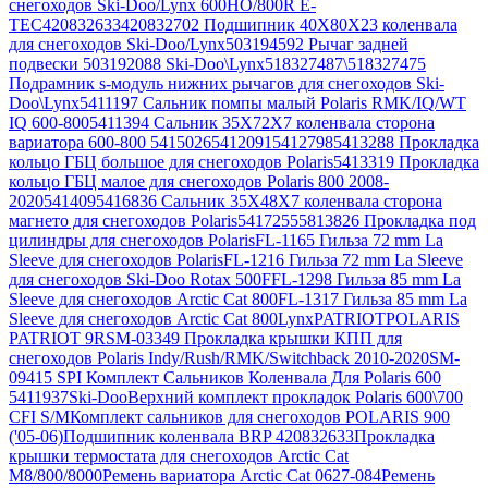
снегоходов Ski-Doo/Lynx 600HO/800R E-
TEC
420832633
420832702 Подшипник 40X80X23 коленвала
для снегоходов Ski-Doo/Lynx
503194592 Рычаг задней
подвески 503192088 Ski-Doo\Lynx
518327487\518327475
Подрамник s-модуль нижних рычагов для снегоходов Ski-
Doo\Lynx
5411197 Сальник помпы малый Polaris RMK/IQ/WT
IQ 600-800
5411394 Сальник 35X72X7 коленвала сторона
вариатора 600-800 5415026
5412091
5412798
5413288 Прокладка
кольцо ГБЦ большое для снегоходов Polaris
5413319 Прокладка
кольцо ГБЦ малое для снегоходов Polaris 800 2008-
2020
541409
5416836 Сальник 35X48X7 коленвала сторона
магнето для снегоходов Polaris
5417255
5813826 Прокладка под
цилиндры для снегоходов Polaris
FL-1165 Гильза 72 mm La
Sleeve для снегоходов Polaris
FL-1216 Гильза 72 mm La Sleeve
для снегоходов Ski-Doo Rotax 500F
FL-1298 Гильза 85 mm La
Sleeve для снегоходов Arctic Cat 800
FL-1317 Гильза 85 mm La
Sleeve для снегоходов Arctic Cat 800
Lynx
PATRIOT
POLARIS
PATRIOT 9R
SM-03349 Прокладка крышки КПП для
снегоходов Polaris Indy/Rush/RMK/Switchback 2010-2020
SM-
09415 SPI Комплект Сальников Коленвала Для Polaris 600
5411937
Ski-Doo
Верхний комплект прокладок Polaris 600\700
CFI S/M
Комплект сальников для снегоходов POLARIS 900
('05-06)
Подшипник коленвала BRP 420832633
Прокладка
крышки термостата для снегоходов Arctic Cat
M8/800/8000
Ремень вариатора Arctic Cat 0627-084
Ремень