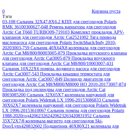
0
Корзина пуста
Тэги
03-108 Сальник 32X47.8X6.2 КПП для снегоходов Polaris
RMK 3610030
0627-048 Ремень вариатора для снегоходов
Arctic Cat T660 TURBO
09-719103 Комплект прокладок APV-
клапанов для снегоходов Arctic Cat
2521002 Тяга привода
маслонасоса для снегоходов Polaris Switchback/Indy 2010-
2020
3003-759 Сальник 40X64X8 коленвала для снегоходов
Arctic Cat M8/800/8000
3005-879 Прокладка впускного клапана
для снегоходов Arctic Cat
3005-879 Прокладка впускного
клапана для снегоходов Arctic Cat M8/800/1000
3007-431
Сальник 10X22X6 помпы. водяного насоса для снегоходов
Arctic Cat
3007-543 Прокладка крышки термостата для
снегоходов Arctic Cat
3007-849 Цилиндр двигателя для
снегоходов Arctic Cat M8/M800/M8000 HO 2010-2017
3007-874
Прокладка под цилиндры для снегоходов Arctic Cat
800
3085200 Сальник 32X65X7 коленвала наружний для
снегоходов Polaris Widetrak LX 1996-2015
3086833 Сальник
30X62X7 коленвала наружний для снегоходов Polaris Widetrak
LX 1996-2015
3610067 Сальник помпы для снегоходов Polaris
1988-2020год
420623262
420623263
420831952 Сальник
35X72X7/8 коленвала магнето для снегоходов Ski-
Doo/Lynx
420832602 Подшипник 40X80X21 коленвала для