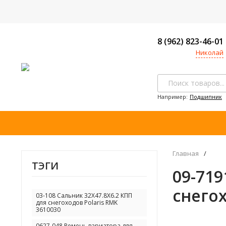
8 (962) 823-46-01
Николай
Например:
Подшипник
Главная
/
ТЭГИ
09-71
снегох
03-108 Сальник 32X47.8X6.2 КПП
для снегоходов Polaris RMK
3610030
0627-048 Ремень вариатора для