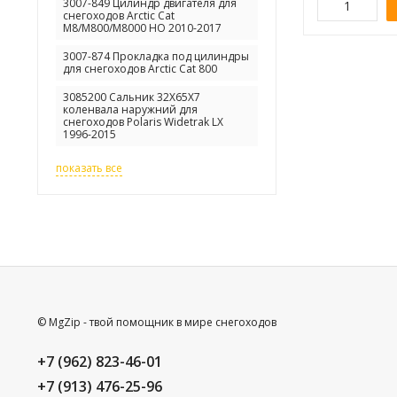
3007-849 Цилиндр двигателя для
снегоходов Arctic Cat
M8/M800/M8000 HO 2010-2017
3007-874 Прокладка под цилиндры
для снегоходов Arctic Cat 800
3085200 Сальник 32X65X7
коленвала наружний для
снегоходов Polaris Widetrak LX
1996-2015
показать все
© MgZip - твой помощник в мире снегоходов
+7 (962) 823-46-01
+7 (913) 476-25-96