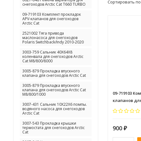
Сортировать по
снегоходов Arctic Cat T660 TURBO
09-719103 Комплект прокладок
APV-клапанов для снегоходов
Arctic Cat
2521002 Тяга привода
маслонасоса для снегоходов
Polaris Switchback/Indy 2010-2020
3003-759 Сальник 40X64X8
коленвала для снегоходов Arctic
Cat M8/800/8000
3005-879 Прокладка впускного
клапана для снегоходов Arctic Cat
3005-879 Прокладка впускного
клапана для снегоходов Arctic Cat
09-719103 Ко
M8/800/1000
клапанов для
3007-431 Сальник 10X22X6 помпы.
водяного насоса для снегоходов
Arctic Cat
3007-543 Прокладка крышки
900
₽
термостата для снегоходов Arctic
Cat