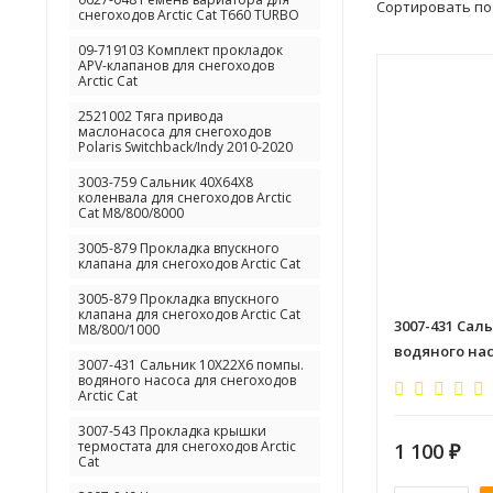
Сортировать по
снегоходов Arctic Cat T660 TURBO
09-719103 Комплект прокладок
APV-клапанов для снегоходов
Arctic Cat
2521002 Тяга привода
маслонасоса для снегоходов
Polaris Switchback/Indy 2010-2020
3003-759 Сальник 40X64X8
коленвала для снегоходов Arctic
Cat M8/800/8000
3005-879 Прокладка впускного
клапана для снегоходов Arctic Cat
3005-879 Прокладка впускного
клапана для снегоходов Arctic Cat
3007-431 Сал
M8/800/1000
водяного нас
3007-431 Сальник 10X22X6 помпы.
Cat
водяного насоса для снегоходов
Arctic Cat
3007-543 Прокладка крышки
термостата для снегоходов Arctic
1 100
₽
Cat