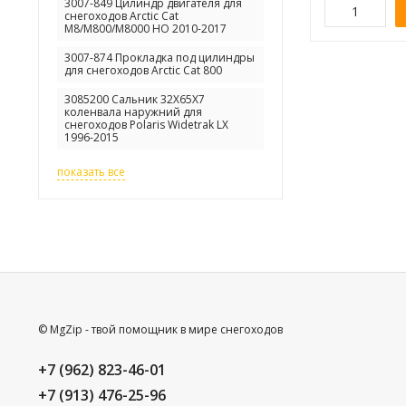
3007-849 Цилиндр двигателя для
снегоходов Arctic Cat
M8/M800/M8000 HO 2010-2017
3007-874 Прокладка под цилиндры
для снегоходов Arctic Cat 800
3085200 Сальник 32X65X7
коленвала наружний для
снегоходов Polaris Widetrak LX
1996-2015
показать все
© MgZip - твой помощник в мире снегоходов
+7 (962) 823-46-01
+7 (913) 476-25-96