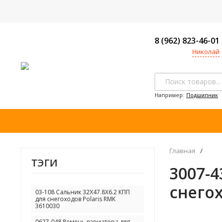
8 (962) 823-46-01
Николай
Например:
Подшипник
Главная
/
ТЭГИ
3007-4
снегох
03-108 Сальник 32X47.8X6.2 КПП
для снегоходов Polaris RMK
3610030
0627-048 Ремень вариатора для