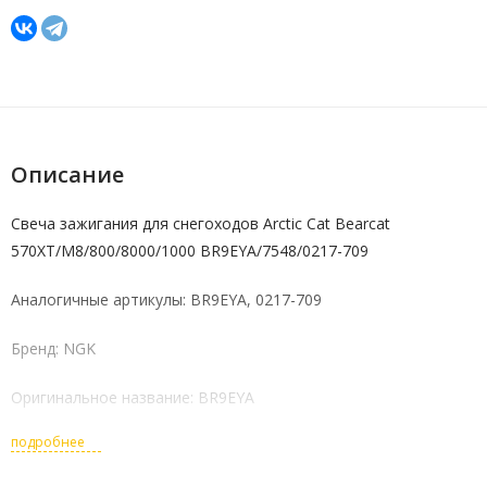
Описание
Свеча зажигания для снегоходов Arctic Cat Bearcat
570XT/M8/800/8000/1000 BR9EYA/7548/0217-709
Аналогичные артикулы: BR9EYA, 0217-709
Бренд: NGK
Оригинальное название: BR9EYA
подробнее
Страна производства: Япония