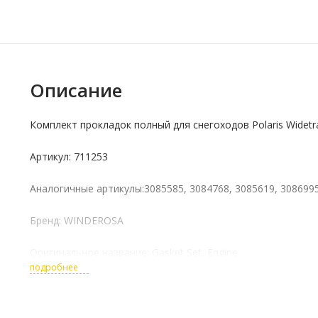
Описание
Комплект прокладок полный для снегоходов Polaris Widetr
Артикул: 711253
Аналогичные артикулы:3085585, 3084768, 3085619, 3086995
Бренд: WINDEROSA
Оригинальное название: Gasket Set, Engine
подробнее
WIDETRAK LX 500 (2001-2015)
500 CLASSIC TOURING (2000-2003)