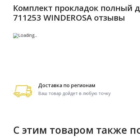
500 CLASSIC (2001-2002)
Комплект прокладок полный для
500 CLASSIC (2004-2006)
711253 WINDEROSA отзывы
500 EDGE (2003-2004)
500 INDY (2001 - 2002)
500 INDY (2004 - 2006)
Доставка по регионам
Ваш товар дойдет в любую точку
С этим товаром также п