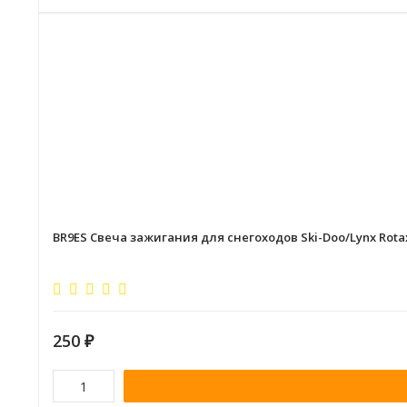
BR9ES Свеча зажигания для снегоходов Ski-Doo/Lynx Rotax 3
250
₽