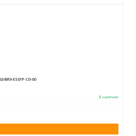
63/BR9-ES01P-C0-00
В наличии