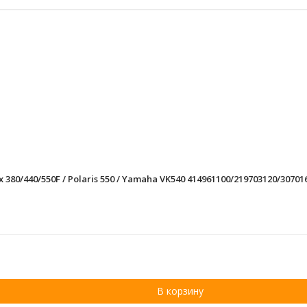
80/440/550F / Polaris 550 / Yamaha VK540 414961100/219703120/30701
В корзину