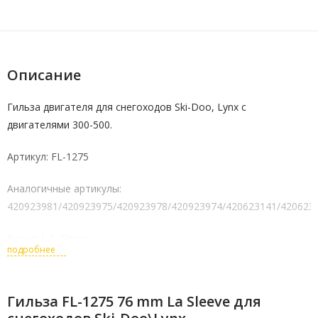
Описание
Гильза двигателя для снегоходов Ski-Doo, Lynx с
двигателями 300-500.
Артикул: FL-1275
Аналогичные артикулы:
420923981/420923975/420923978/420923974/420623141/420623
Бренд: L.A. Sleeve
подробнее
Оригинальное название: Cylinder Sleeve
Гильза FL-1275 76 mm La Sleeve для
Страна производства: США