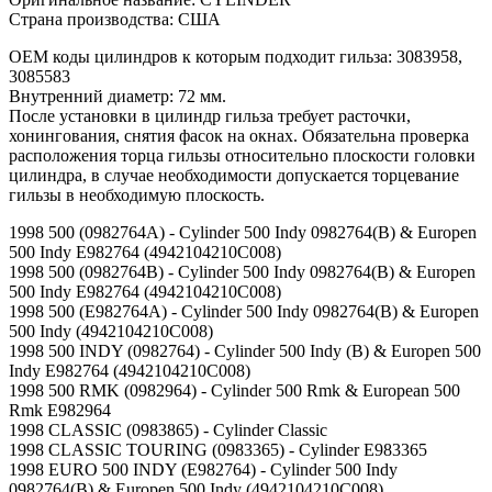
Страна производства: США
OEM коды цилиндров к которым подходит гильза: 3083958,
3085583
Внутренний диаметр: 72 мм.
После установки в цилиндр гильза требует расточки,
хонингования, снятия фасок на окнах. Обязательна проверка
расположения торца гильзы относительно плоскости головки
цилиндра, в случае необходимости допускается торцевание
гильзы в необходимую плоскость.
1998 500 (0982764A) - Cylinder 500 Indy 0982764(B) & Europen
500 Indy E982764 (4942104210C008)
1998 500 (0982764B) - Cylinder 500 Indy 0982764(B) & Europen
500 Indy E982764 (4942104210C008)
1998 500 (E982764A) - Cylinder 500 Indy 0982764(B) & Europen
500 Indy (4942104210C008)
1998 500 INDY (0982764) - Cylinder 500 Indy (B) & Europen 500
Indy E982764 (4942104210C008)
1998 500 RMK (0982964) - Cylinder 500 Rmk & European 500
Rmk E982964
1998 CLASSIC (0983865) - Cylinder Classic
1998 CLASSIC TOURING (0983365) - Cylinder E983365
1998 EURO 500 INDY (E982764) - Cylinder 500 Indy
0982764(B) & Europen 500 Indy (4942104210C008)