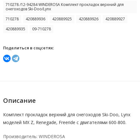
710278 /12-94284 WINDEROSA Комплект прокладок верхний для
снегоходов Ski-Doo/Lynx
710278
420889936
420889925
420889926
420889927
420889935
09-710278
Поделиться в соцсетях:
Описание
Комплект прокладок верхний для снегоходов Ski-Doo, Lynx
моделей MX Z, Renegade, Freeride c двигателями 600-800.
Производитель: WINDEROSA