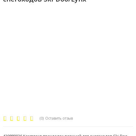
(0)
Оставить отзыв
420889936 Комплект прокладок верхний для снегоходов Ski-Doo