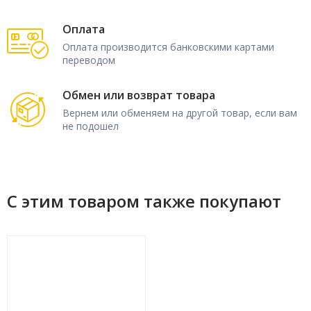
1996 Polaris Snowmobile CLASSIC (963865)
Оплата
1996 Polaris Snowmobile CLASSIC TOURING (963365)
Оплата производится банковскими картами
переводом
1996 Polaris Snowmobile EURO 500 CARB SKS (E962564)
1996 Polaris Snowmobile EURO 500 EFI (E963774)
Обмен или возврат товара
Вернем или обменяем на другой товар, если вам
1996 Polaris Snowmobile EURO 500 EFI SKS (E962574)
не подошел
1996 Polaris Snowmobile EURO CLASSIC TOURING (E963365)
1996 Polaris Snowmobile EURO WIDETRAK LX (E962064)
С этим товаром также покупают
1996 Polaris Snowmobile WIDETRAK LX (962064)
1996 Polaris Snowmobile XCR 440 SP (961760)
1997 Polaris Snowmobile 440 L/C (972760)