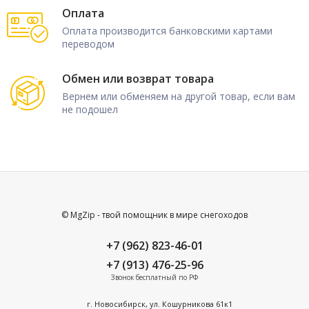
2020 - 800 RMK Khaos 155"
Оплата
2020 - 800 Rush Pro-S 120"
Оплата производится банковскими картами
2020 - 800 Switchback Assault 144"
переводом
2020 - 800 Switchback Pro-S 137"
2020 - 800 Switchback XCR 136"
Обмен или возврат товара
2020 - 600 Switchback Assault 144"
Вернем или обменяем на другой товар, если вам
2020 - 600 Switchback XCR 136"
не подошел
2019 - 850 Indy XC 129"
2019 - 800 Indy XC 129"
2019 - 800 Rush Pro-S 120"
2019 - 800 Switchback Pro-S 137"
2019 - 600 Indy 121"
2019 - 600 Indy XC 129"
© MgZip - твой помощник в мире снегоходов
2019 - 600 Pro-RMK 155"
2019 - 600 Rush Pro-S 120"
+7 (962) 823-46-01
2019 - 600 Rush XCR 121"
+7 (913) 476-25-96
2019 - 600 Switchback Pro-S 137"
Звонок бесплатный по РФ
2019 - 600 Switchback XCR 137"
г. Новосибирск, ул. Кошурникова 61к1