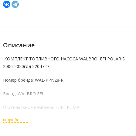
Описание
КОМПЛЕКТ ТОПЛИВНОГО НАСОСА WALBRO EFI POLARIS
2006-2020год 2204727
Номер бренда: WAL-PPN28-R
Бренд: WALBRO EFI
Оригинальное название: FUEL PUMP
подробнее
2020 - 600 Indy 121"
2020 - 600 Indy Adventure 137"