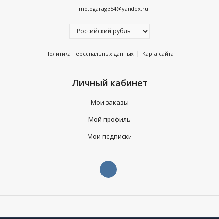
2019 - 600 Voyageur 144"
motogarage54@yandex.ru
2019 - 600 RMK 144"
2019 - 800 Pro-RMK 155"
2019 - 800 RMK Assault 155"
2019 - 600 Indy SP 129"
|
Политика персональных данных
Карта сайта
2019 - 800 Pro-RMK 163"
2019 - 800 Pro-RMK 174"
Личный кабинет
2019 - 800 Switchback Adventure 137"
2019 - 600 Switchback Assault 144"
Мои заказы
2019 - 800 Switchback Assault 144"
Мой профиль
2019 - 600 Switchback SP 144"
2019 - 600 Switchback Adventure 137"
Мои подписки
2018 - 600 Indy 121"
2018 - 600 Indy SP 121"
2018 - 600 Pro-RMK 155"
2018 - 600 Rush Pro-S 120"
2018 - 600 Rush XCR 121"
2018 - 600 Switchback Adventure 137"